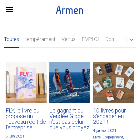
ACCUEIL
BLOG
Toutes
tempérament
Vertus
EMPLOI
Don
BIBLIOTHEQUE
CONTACT
Découvrez Avolaré
FLY, le livre qui
Le gagnant du
10 livres pour
propose un
Vendée Globe
s'engager en
nouveau récit de
n'est pas celui
2021 !
l'entreprise
que vous croyez
4 janvier 2021
·
!
8 juin 2021
·
Livre,
Engagement,