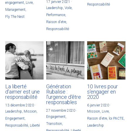
17 janvier 2021
·
engagement,
Livre,
Responsabilité
Leadership,
Voile,
Management,
Performance,
Fly The Nest
Raison d'etre,
Responsabilité
La liberté
Génération
10 livres pour
d’aimer est une
Rubalise :
s'engager en
responsabilité
l'urgence d'être
2020
responsables
13 décembre 2020
·
6 janvier 2020
·
27 novembre 2020
·
Leadership,
Mission,
Mission,
Livre,
Engagement,
Engagement,
Raison d'etre,
loi PACTE,
Transition,
Responsabilité,
Liberté
Leadership
Responsabilité,
Liberté,