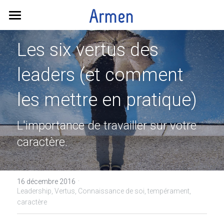
ACCUEIL
Les six vertus des 
BLOG
leaders (et comment 
BIBLIOTHEQUE
les mettre en pratique)
CONTACT
L'importance de travailler sur votre 
Découvrez Avolaré
caractère.
·
16 décembre 2016
Leadership,
Vertus,
Connaissance de soi,
tempérament,
caractère