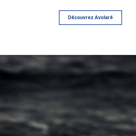
Découvrez Avolaré
Découvrez Avolaré